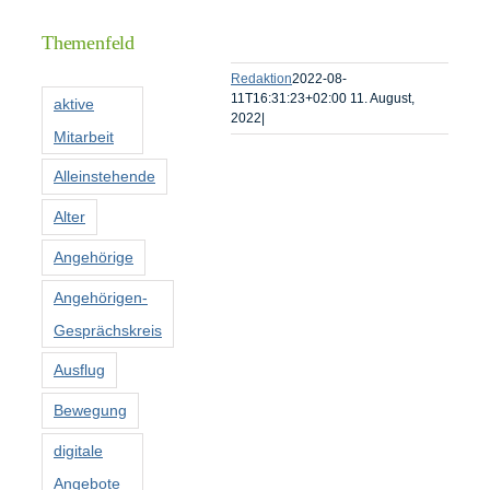
Informationen
Themenfeld
Förderer
Redaktion
2022-08-
11T16:31:23+02:00
11. August,
aktive
2022
|
Mitarbeit
Kontakt
Alleinstehende
Suche
Alter
nach:
Angehörige
Angehörigen-
Gesprächskreis
Ausflug
Bewegung
digitale
Angebote