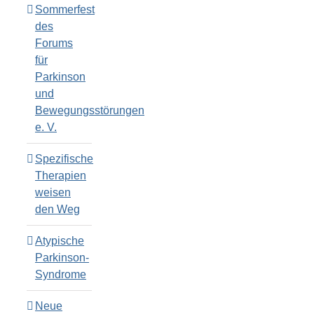
Sommerfest
des
Forums
für
Parkinson
und
Bewegungsstörungen
e. V.
Spezifische
Therapien
weisen
den Weg
Atypische
Parkinson-
Syndrome
Neue