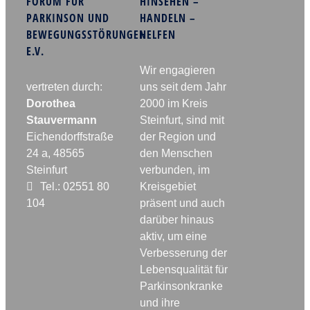
FORUM FÜR
HINSEHEN –
PARKINSON UND
HANDELN –
BEWEGUNGSSTÖRUNGEN
HELFEN
E.V.
Wir engagieren
vertreten durch:
uns seit dem Jahr
Dorothea
2000 im Kreis
Stauvermann
Steinfurt, sind mit
Eichendorffstraße
der Region und
24 a, 48565
den Menschen
Steinfurt
verbunden, im
Tel.: 02551 80
Kreisgebiet
104
präsent und auch
darüber hinaus
aktiv, um eine
Verbesserung der
Lebensqualität für
Parkinsonkranke
und ihre