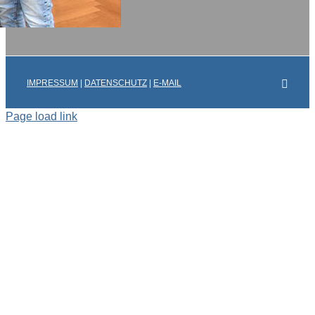
Faceb
IMPRESSUM
|
DATENSCHUTZ
|
E-MAIL
Page load link