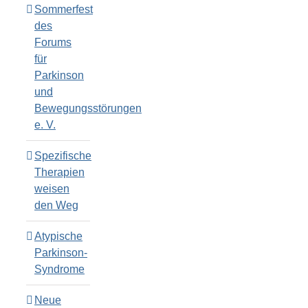
Sommerfest
des
Forums
für
Parkinson
und
Bewegungsstörungen
e. V.
Spezifische
Therapien
weisen
den Weg
Atypische
Parkinson-
Syndrome
Neue