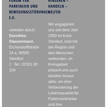
FORUM FÜR
HINSEHEN –
PARKINSON UND
HANDELN –
BEWEGUNGSSTÖRUNGEN
HELFEN
E.V.
Wir engagieren
vertreten durch:
uns seit dem Jahr
Dorothea
2000 im Kreis
Stauvermann
Steinfurt, sind mit
Eichendorffstraße
der Region und
24 a, 48565
den Menschen
Steinfurt
verbunden, im
Tel.: 02551 80
Kreisgebiet
104
präsent und auch
darüber hinaus
aktiv, um eine
Verbesserung der
Lebensqualität für
Parkinsonkranke
und ihre