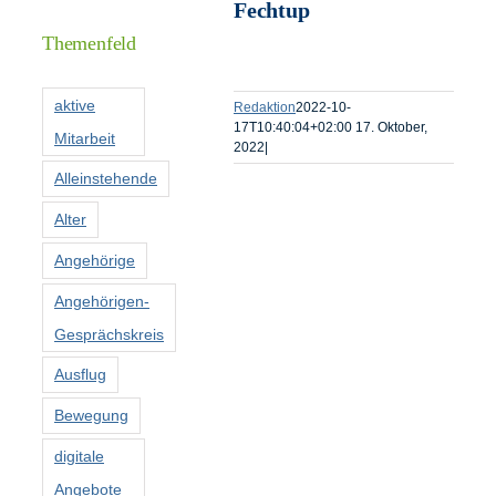
Informationen
Fechtup
Themenfeld
Förderer
aktive
Redaktion
2022-10-
17T10:40:04+02:00
17. Oktober,
Mitarbeit
2022
|
Kontakt
Alleinstehende
Suche
Alter
nach:
Angehörige
Angehörigen-
Gesprächskreis
Ausflug
Bewegung
digitale
Angebote