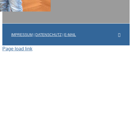
Faceb
IMPRESSUM
|
DATENSCHUTZ
|
E-MAIL
Page load link