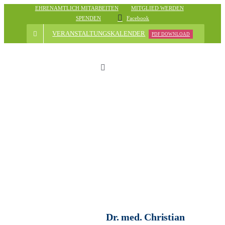
Skip
EHRENAMTLICH MITARBEITEN
MITGLIED WERDEN
SPENDEN
Facebook
to
content
VERANSTALTUNGSKALENDER
PDF DOWNLOAD
Toggle
Navigation
Start
Der Verein
Nachrichten
Veranstaltungsübersicht
Dr. med. Christian