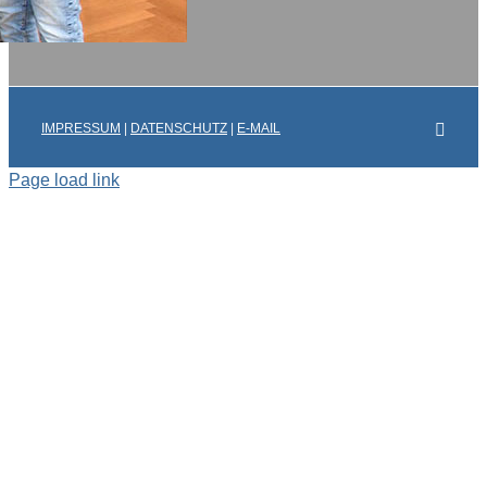
Faceb
IMPRESSUM
|
DATENSCHUTZ
|
E-MAIL
Page load link