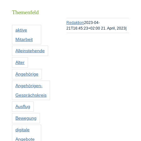
Informationen
Themenfeld
Förderer
Redaktion
2023-04-
21T16:45:23+02:00
21. April, 2023
|
aktive
Mitarbeit
Kontakt
Alleinstehende
Suche
Alter
nach:
Angehörige
Angehörigen-
Gesprächskreis
Ausflug
Bewegung
digitale
Angebote