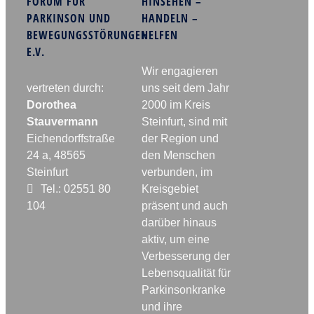
FORUM FÜR
HINSEHEN –
PARKINSON UND
HANDELN –
BEWEGUNGSSTÖRUNGEN
HELFEN
E.V.
Wir engagieren
vertreten durch:
uns seit dem Jahr
Dorothea
2000 im Kreis
Stauvermann
Steinfurt, sind mit
Eichendorffstraße
der Region und
24 a, 48565
den Menschen
Steinfurt
verbunden, im
Tel.: 02551 80
Kreisgebiet
104
präsent und auch
darüber hinaus
aktiv, um eine
Verbesserung der
Lebensqualität für
Parkinsonkranke
und ihre