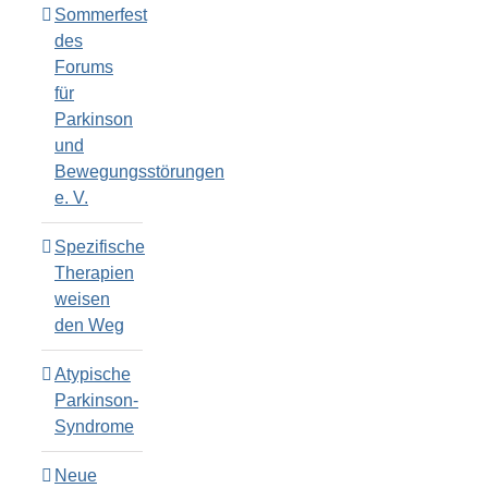
Sommerfest
des
Forums
für
Parkinson
und
Bewegungsstörungen
e. V.
Spezifische
Therapien
weisen
den Weg
Atypische
Parkinson-
Syndrome
Neue