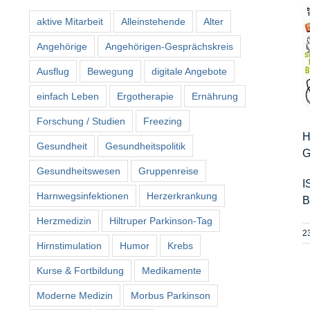
aktive Mitarbeit
Alleinstehende
Alter
Angehörige
Angehörigen-Gesprächskreis
Ausflug
Bewegung
digitale Angebote
einfach Leben
Ergotherapie
Ernährung
Forschung / Studien
Freezing
H
Gesundheit
Gesundheitspolitik
G
Gesundheitswesen
Gruppenreise
I
Harnwegsinfektionen
Herzerkrankung
B
Herzmedizin
Hiltruper Parkinson-Tag
2
Hirnstimulation
Humor
Krebs
Kurse & Fortbildung
Medikamente
Moderne Medizin
Morbus Parkinson