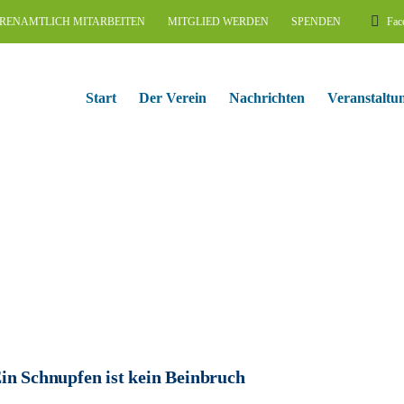
RENAMTLICH MITARBEITEN
MITGLIED WERDEN
SPENDEN
Fac
Start
Der Verein
Nachrichten
Veranstaltu
in Schnupfen ist kein Beinbruch