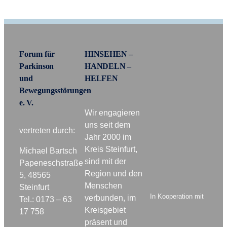
Forum für
HINSEHEN –
Parkinson
HANDELN –
und
HELFEN
Bewegungsstörungen
e. V.
Wir engagieren
uns seit dem
vertreten durch:
Jahr 2000 im
Kreis Steinfurt,
Michael Bartsch
sind mit der
Papeneschstraße
Region und den
5, 48565
Menschen
Steinfurt
In Kooperation mit
verbunden, im
Tel.: 0173 – 63
Kreisgebiet
17 758
präsent und