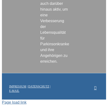
auch darüber
hinaus aktiv, um
eine
Verbesserung
der
Lebensqualität
für
Parkinsonkranke
und ihre
Angehörigen zu
erreichen.
IMPRESSUM
|
DATENSCHUTZ
|
E-MAIL
Page load link