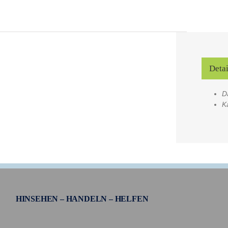
Detai
D
K
HINSEHEN – HANDELN – HELFEN