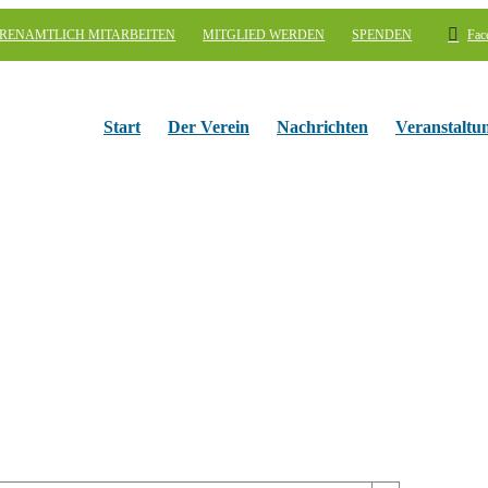
RENAMTLICH MITARBEITEN
MITGLIED WERDEN
SPENDEN
Fac
Start
Der Verein
Nachrichten
Veranstaltu