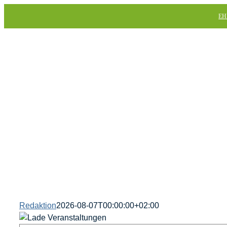
Skip
EH
to
content
Redaktion
2026-08-07T00:00:00+02:00