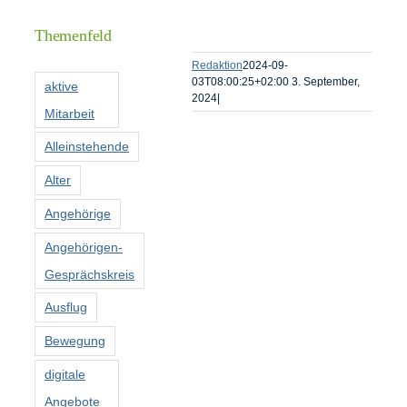
Informationen
Themenfeld
Förderer
Redaktion
2024-09-
03T08:00:25+02:00
3. September,
aktive
2024
|
Mitarbeit
Kontakt
Alleinstehende
Suche
Alter
nach:
Angehörige
Angehörigen-
Gesprächskreis
Ausflug
Bewegung
digitale
Angebote