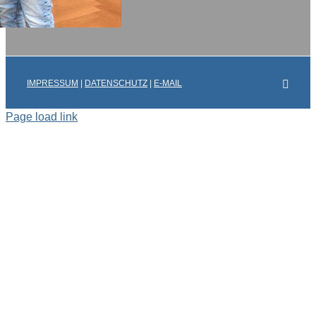
Faceb
IMPRESSUM
|
DATENSCHUTZ
|
E-MAIL
Page load link