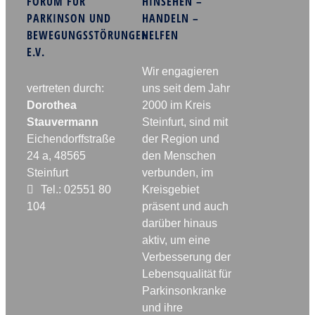
FORUM FÜR
HINSEHEN –
PARKINSON UND
HANDELN –
BEWEGUNGSSTÖRUNGEN
HELFEN
E.V.
Wir engagieren
vertreten durch:
uns seit dem Jahr
Dorothea
2000 im Kreis
Stauvermann
Steinfurt, sind mit
Eichendorffstraße
der Region und
24 a, 48565
den Menschen
Steinfurt
verbunden, im
Tel.: 02551 80
Kreisgebiet
104
präsent und auch
darüber hinaus
aktiv, um eine
Verbesserung der
Lebensqualität für
Parkinsonkranke
und ihre