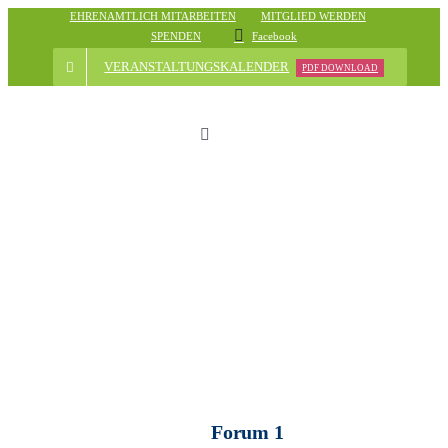
Skip
EHRENAMTLICH MITARBEITEN
MITGLIED WERDEN
SPENDEN
Facebook
to
content
VERANSTALTUNGSKALENDER
PDF DOWNLOAD
Toggle
Navigation
Start
Der Verein
Nachrichten
Veranstaltungsübersicht
Forum 1