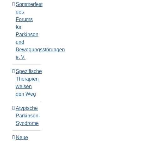
Sommerfest
des
Forums
für
Parkinson
und
Bewegungsstörungen
e. V.
Spezifische
Therapien
weisen
den Weg
Atypische
Parkinson-
Syndrome
Neue