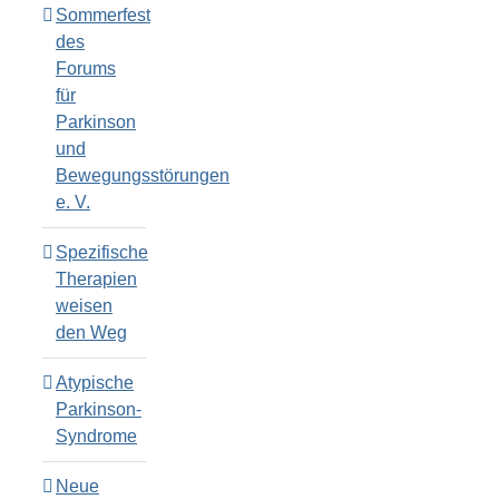
Sommerfest
des
Forums
für
Parkinson
und
Bewegungsstörungen
e. V.
Spezifische
Therapien
weisen
den Weg
Atypische
Parkinson-
Syndrome
Neue