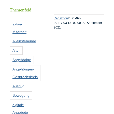
Informationen
Themenfeld
Förderer
Redaktion
2021-09-
20T17:03:13+02:00
20. September,
aktive
2021
|
Mitarbeit
Kontakt
Alleinstehende
Suche
Alter
nach:
Angehörige
Angehörigen-
Gesprächskreis
Ausflug
Bewegung
digitale
Angebote