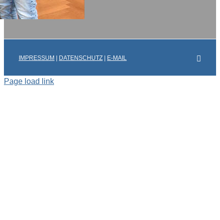
Faceb
IMPRESSUM
|
DATENSCHUTZ
|
E-MAIL
Page load link