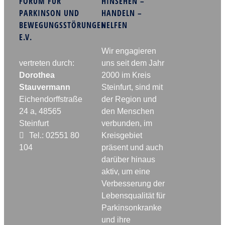
FORUM FÜR
HINSEHEN –
PARKINSON UND
HANDELN –
BEWEGUNGSSTÖRUNGEN
HELFEN
E.V.
Wir engagieren
vertreten durch:
uns seit dem Jahr
Dorothea
2000 im Kreis
Stauvermann
Steinfurt, sind mit
Eichendorffstraße
der Region und
24 a, 48565
den Menschen
Steinfurt
verbunden, im
Tel.: 02551 80
Kreisgebiet
104
präsent und auch
darüber hinaus
aktiv, um eine
Verbesserung der
Lebensqualität für
Parkinsonkranke
und ihre