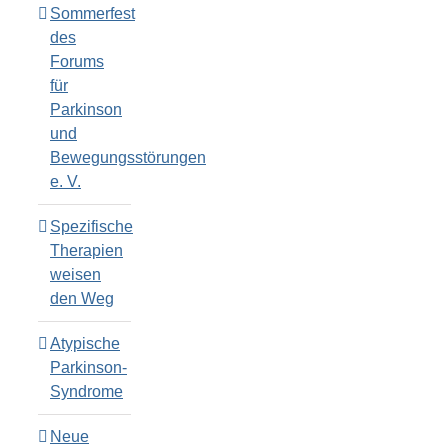
Sommerfest
des
Forums
für
Parkinson
und
Bewegungsstörungen
e. V.
Spezifische
Therapien
weisen
den Weg
Atypische
Parkinson-
Syndrome
Neue