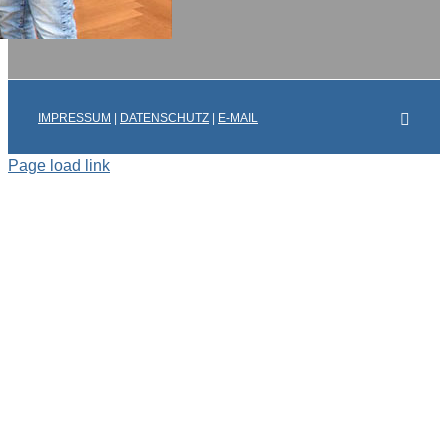
Faceb
IMPRESSUM
|
DATENSCHUTZ
|
E-MAIL
Page load link