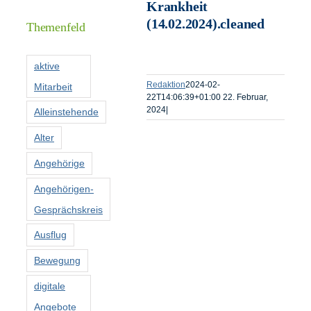
Informationen
Krankheit
(14.02.2024).cleaned
Themenfeld
Förderer
aktive
Redaktion
2024-02-
Mitarbeit
Kontakt
22T14:06:39+01:00
22. Februar,
2024
|
Alleinstehende
Suche
Alter
nach:
Angehörige
Angehörigen-
Gesprächskreis
Ausflug
Bewegung
digitale
Angebote