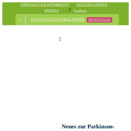
Skip
EHRENAMTLICH MITARBEITEN
MITGLIED WERDEN
SPENDEN
Facebook
to
content
VERANSTALTUNGSKALENDER
PDF DOWNLOAD
Toggle
Navigation
Start
Der Verein
Nachrichten
Veranstaltungsübersicht
Neues zur Parkinson-