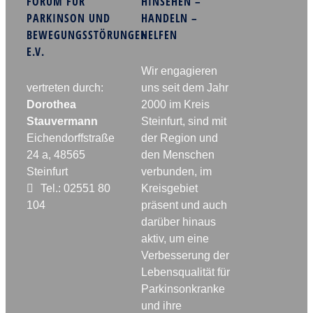
FORUM FÜR
HINSEHEN –
PARKINSON UND
HANDELN –
BEWEGUNGSSTÖRUNGEN
HELFEN
E.V.
Wir engagieren
vertreten durch:
uns seit dem Jahr
Dorothea
2000 im Kreis
Stauvermann
Steinfurt, sind mit
Eichendorffstraße
der Region und
24 a, 48565
den Menschen
Steinfurt
verbunden, im
Tel.: 02551 80
Kreisgebiet
104
präsent und auch
darüber hinaus
aktiv, um eine
Verbesserung der
Lebensqualität für
Parkinsonkranke
und ihre