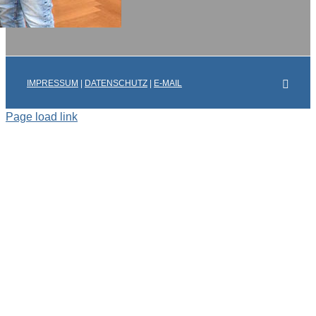
Faceb
IMPRESSUM
|
DATENSCHUTZ
|
E-MAIL
Page load link