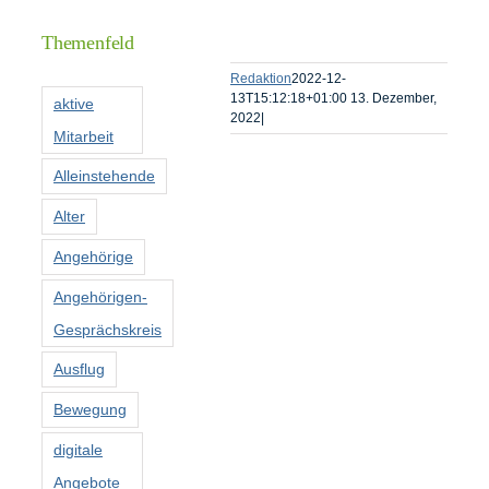
Informationen
Themenfeld
Förderer
Redaktion
2022-12-
13T15:12:18+01:00
13. Dezember,
aktive
2022
|
Mitarbeit
Kontakt
Alleinstehende
Suche
Alter
nach:
Angehörige
Angehörigen-
Gesprächskreis
Ausflug
Bewegung
digitale
Angebote