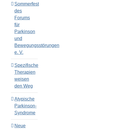
Sommerfest
des
Forums
für
Parkinson
und
Bewegungsstörungen
e. V.
Spezifische
Therapien
weisen
den Weg
Atypische
Parkinson-
Syndrome
Neue