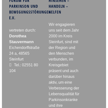
FORUM FÜR
HINSEHEN –
PARKINSON UND
HANDELN –
BEWEGUNGSSTÖRUNGEN
HELFEN
E.V.
Wir engagieren
vertreten durch:
uns seit dem Jahr
Dorothea
2000 im Kreis
Stauvermann
Steinfurt, sind mit
Eichendorffstraße
der Region und
24 a, 48565
den Menschen
Steinfurt
verbunden, im
Tel.: 02551 80
Kreisgebiet
104
präsent und auch
darüber hinaus
aktiv, um eine
Verbesserung der
Lebensqualität für
Parkinsonkranke
und ihre