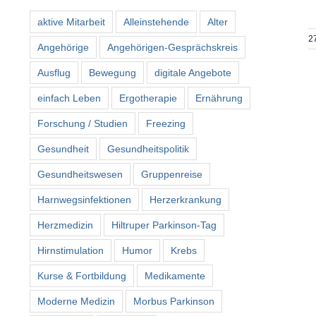
aktive Mitarbeit
Alleinstehende
Alter
2
Angehörige
Angehörigen-Gesprächskreis
Ausflug
Bewegung
digitale Angebote
einfach Leben
Ergotherapie
Ernährung
Forschung / Studien
Freezing
Gesundheit
Gesundheitspolitik
Gesundheitswesen
Gruppenreise
Harnwegsinfektionen
Herzerkrankung
Herzmedizin
Hiltruper Parkinson-Tag
Hirnstimulation
Humor
Krebs
Kurse & Fortbildung
Medikamente
Moderne Medizin
Morbus Parkinson