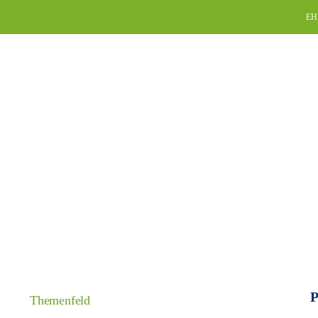
Skip
EH
to
content
P
Themenfeld