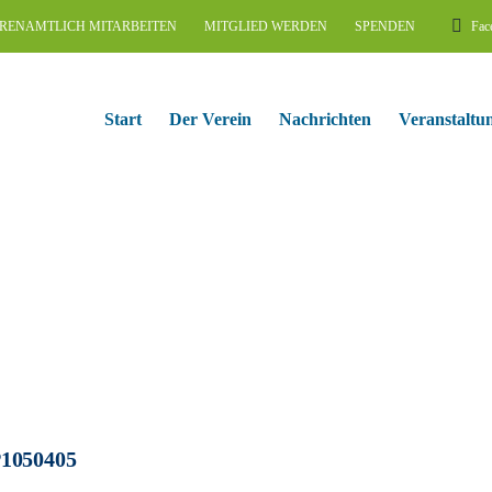
RENAMTLICH MITARBEITEN
MITGLIED WERDEN
SPENDEN
Fac
Start
Der Verein
Nachrichten
Veranstaltu
1050405