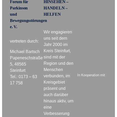
Forum für
HINSEHEN –
Parkinson
HANDELN –
und
HELFEN
Bewegungsstörungen
e. V.
Wir engagieren
uns seit dem
vertreten durch:
Jahr 2000 im
Kreis Steinfurt,
Michael Bartsch
sind mit der
Papeneschstraße
Region und den
5, 48565
Menschen
Steinfurt
In Kooperation mit
verbunden, im
Tel.: 0173 – 63
Kreisgebiet
17 758
präsent und
auch darüber
hinaus aktiv, um
eine
Verbesserung