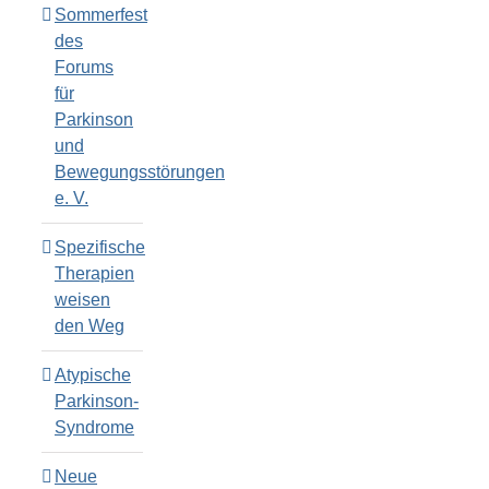
Sommerfest
des
Forums
für
Parkinson
und
Bewegungsstörungen
e. V.
Spezifische
Therapien
weisen
den Weg
Atypische
Parkinson-
Syndrome
Neue