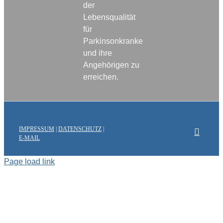
der
Lebensqualität
für
Parkinsonkranke
und ihre
Angehörigen zu
erreichen.
IMPRESSUM
|
DATENSCHUTZ
|
E-MAIL
Page load link