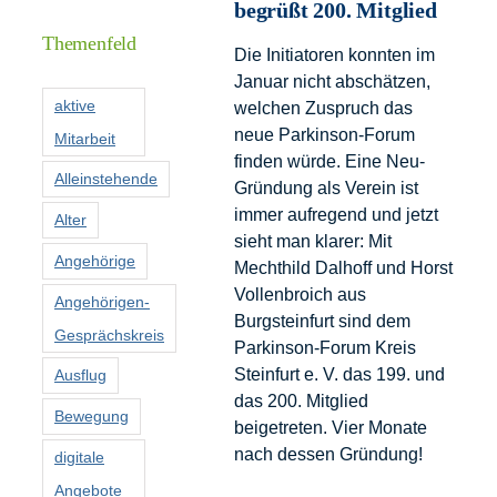
Informationen
begrüßt 200. Mitglied
Themenfeld
Die Initiatoren konnten im
Förderer
Januar nicht abschätzen,
aktive
welchen Zuspruch das
neue Parkinson-Forum
Mitarbeit
Kontakt
finden würde. Eine Neu-
Alleinstehende
Gründung als Verein ist
Suche
immer aufregend und jetzt
Alter
nach:
sieht man klarer: Mit
Angehörige
Mechthild Dalhoff und Horst
Vollenbroich aus
Angehörigen-
Burgsteinfurt sind dem
Gesprächskreis
Parkinson-Forum Kreis
Steinfurt e. V. das 199. und
Ausflug
das 200. Mitglied
Bewegung
beigetreten. Vier Monate
nach dessen Gründung!
digitale
Angebote