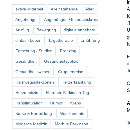
I
aktive Mitarbeit
Alleinstehende
Alter
A
K
Angehörige
Angehörigen-Gesprächskreis
„
Ausflug
Bewegung
digitale Angebote
U
g
einfach Leben
Ergotherapie
Ernährung
K
Forschung / Studien
Freezing
E
Gesundheit
Gesundheitspolitik
d
T
Gesundheitswesen
Gruppenreise
Harnwegsinfektionen
Herzerkrankung
O
S
Herzmedizin
Hiltruper Parkinson-Tag
Hirnstimulation
Humor
Krebs
A
M
Kurse & Fortbildung
Medikamente
T
Moderne Medizin
Morbus Parkinson