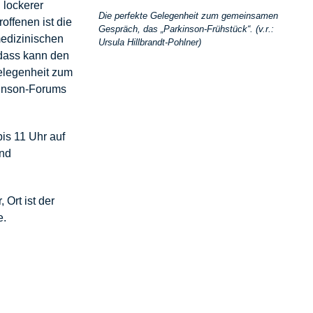
 lockerer
Die perfekte Gelegenheit zum gemeinsamen
ffenen ist die
Gespräch, das „Parkinson-Frühstück“. (v.r.:
medizinischen
Ursula Hillbrandt-Pohlner)
dass kann den
Gelegenheit zum
kinson-Forums
bis 11 Uhr
auf
und
 Ort ist der
e.