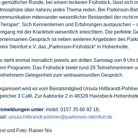
n gemütlicher Runde, bei einem leckeren Frühstück, lässt sich in
tmosphäre
über nahezu jedes Thema reden. Bei Parkinson-Betro
ommunikation
miteinander wesentlicher Bestandteil der nicht-
Therapie“. Sich
Kennenlernen und Erfahrungen austauschen – 
mgang mit der Krankheit
wesentlich erleichtern. Die perfekte 
emeinsamen Gespräch ist neben
weiteren Angeboten des Par
reis Steinfurt e.V. das „Parkinson-Frühstück“
in Hohenholte.
s steht einmal monatlich jeweils am dritten Samstag von 9 Uhr 
em Programm. Das Frühstück bietet rund 20 Teilnehmerinnen 
eilnehmern
Gelegenheit zum vertrauensvollen Gespräch.
rganisiert wird es vom Beiratsmitglied
Ursula Hillbrandt-Pohlner,
peicher 3 Café, Zur Aabrücke 2 in 48329
Havixbeck-Hohenholt
nmeldungen unter
: mobil: 0157 35 66 92 18,
ail:
ursula.hilbrandt-pohlner@parkinson-steinfurt.de
ext und Foto: Rainer Nix