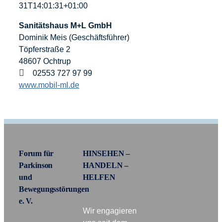
Informationen
31T14:01:31+01:00
Sanitätshaus M+L GmbH
Förderer
Dominik Meis (Geschäftsführer)
Töpferstraße 2
48607 Ochtrup
Kontakt
02553 727 97 99
www.mobil-ml.de
Suche
nach:
Forum für
HINSEHEN –
Parkinson
HANDELN –
und
HELFEN
Bewegungsstörungen
e. V.
Wir engagieren