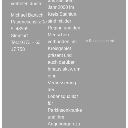
uns seit dem
vertreten durch:
Jahr 2000 im
Kreis Steinfurt,
Michael Bartsch
sind mit der
Papeneschstraße
Region und den
5, 48565
Menschen
Steinfurt
In Kooperation mit
verbunden, im
Tel.: 0173 – 63
Kreisgebiet
17 758
präsent und
auch darüber
hinaus aktiv, um
eine
Verbesserung
der
Lebensqualität
für
Parkinsonkranke
und ihre
Angehörigen zu