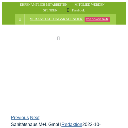
Skip
EHRENAMTLICH MITARBEITEN
MITGLIED WERDEN
SPENDEN
Facebook
to
content
VERANSTALTUNGSKALENDER
PDF DOWNLOAD
Toggle
Navigation
Start
Der Verein
Nachrichten
Veranstaltungsübersicht
Previous
Next
Sanitätshaus M+L GmbH
Redaktion
2022-10-