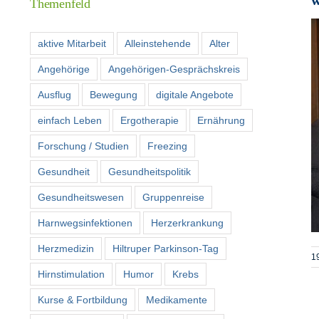
Themenfeld
aktive Mitarbeit
Alleinstehende
Alter
Angehörige
Angehörigen-Gesprächskreis
Ausflug
Bewegung
digitale Angebote
einfach Leben
Ergotherapie
Ernährung
Forschung / Studien
Freezing
Gesundheit
Gesundheitspolitik
Gesundheitswesen
Gruppenreise
Harnwegsinfektionen
Herzerkrankung
Herzmedizin
Hiltruper Parkinson-Tag
1
Hirnstimulation
Humor
Krebs
Kurse & Fortbildung
Medikamente