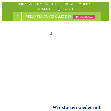
Skip
EHRENAMTLICH MITARBEITEN
MITGLIED WERDEN
SPENDEN
Facebook
to
content
VERANSTALTUNGSKALENDER
PDF DOWNLOAD
Toggle
Navigation
Start
Der Verein
Nachrichten
Veranstaltungsübersicht
Wir starten wieder mit