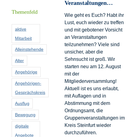
Informationen
Veranstaltungen…
Themenfeld
Wie geht es Euch? Habt ihr
Förderer
Lust, euch wieder zu treffen
aktive
und mit gebotener Vorsicht
an Veranstaltungen
Mitarbeit
Kontakt
teilzunehmen? Viele sind
Alleinstehende
unsicher, aber die
Suche
Sehnsucht ist groß. Wir
Alter
nach:
starten neu am 12. August
Angehörige
mit der
Mitgliederversammlung!
Angehörigen-
Aktuell ist es uns erlaubt,
Gesprächskreis
mit Auflagen und in
Abstimmung mit dem
Ausflug
Ordnungsamt, die
Bewegung
Gruppenveranstaltungen im
Kreis Steinfurt wieder
digitale
durchzuführen.
Angebote