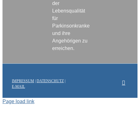
der
Lebensqualität
für
Parkinsonkranke
und ihre
Angehörigen zu
erreichen.
IMPRESSUM
|
DATENSCHUTZ
|
E-MAIL
Page load link