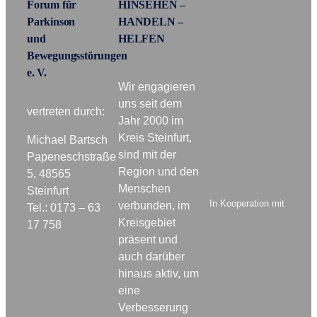
Forum für
HINSEHEN –
Parkinson
HANDELN –
und
HELFEN
Bewegungsstörungen
e. V.
Wir engagieren
uns seit dem
vertreten durch:
Jahr 2000 im
Kreis Steinfurt,
Michael Bartsch
sind mit der
Papeneschstraße
Region und den
5, 48565
Menschen
Steinfurt
In Kooperation mit
verbunden, im
Tel.: 0173 – 63
Kreisgebiet
17 758
präsent und
auch darüber
hinaus aktiv, um
eine
Verbesserung