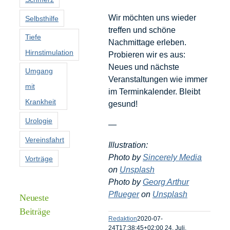
Wir möchten uns wieder
Selbsthilfe
treffen und schöne
Tiefe
Nachmittage erleben.
Hirnstimulation
Probieren wir es aus:
Neues und nächste
Umgang
Veranstaltungen wie immer
mit
im Terminkalender. Bleibt
Krankheit
gesund!
Urologie
—
Vereinsfahrt
Illustration:
Photo by
Sincerely Media
Vorträge
on
Unsplash
Photo by
Georg Arthur
Pflueger
on
Unsplash
Neueste
Beiträge
Redaktion
2020-07-
24T17:38:45+02:00
24. Juli,