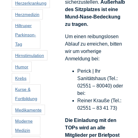
sicherzustellen.
Außerhalb
Herzerkrankung
des Sitzplatzes ist eine
Herzmedizin
Mund-Nase-Bedeckung
zu tragen.
Hiltruper
Parkinson-
Um einen reibungslosen
Ablauf zu erreichen, bitten
Tag
wir um vorherige
Hirnstimulation
Anmeldung bei:
Humor
Perick | Ihr
Krebs
Sanitätshaus (Tel.:
02551 – 80040) oder
Kurse &
bei:
Fortbildung
Reiner Krauße (Tel.:
02551 – 83 41 73)
Medikamente
Die Einladung mit den
Moderne
TOPs wird an alle
Medizin
Mitglieder per Briefpost