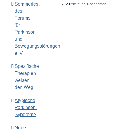
Sommerfest
2020
|
Aktuelles
,
Nachrichten
|
des
Forums
für
Parkinson
und
Bewegungsstörungen
e. V.
Spezifische
Therapien
weisen
den Weg
Atypische
Parkinson-
Syndrome
Neue