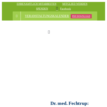
Skip
EHRENAMTLICH MITARBEITEN
MITGLIED WERDEN
SPENDEN
Facebook
to
content
VERANSTALTUNGSKALENDER
PDF DOWNLOAD
Toggle
Navigation
Start
Der Verein
Nachrichten
Veranstaltungsübersicht
Dr. med. Fechtrup: