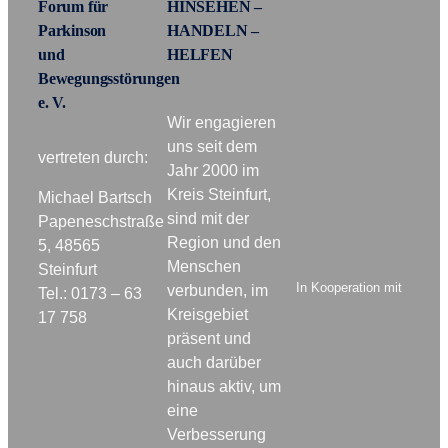
Forum für
HINSEHEN –
Parkinson
HANDELN –
und
HELFEN
Bewegungsstörungen
e. V.
Wir engagieren
uns seit dem
vertreten durch:
Jahr 2000 im
Kreis Steinfurt,
Michael Bartsch
sind mit der
Papeneschstraße
Region und den
5, 48565
Menschen
Steinfurt
In Kooperation mit
verbunden, im
Tel.: 0173 – 63
Kreisgebiet
17 758
präsent und
auch darüber
hinaus aktiv, um
eine
Verbesserung