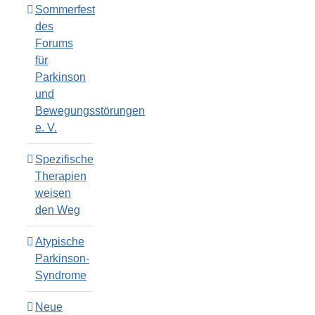
Sommerfest
des
Forums
für
Parkinson
und
Bewegungsstörungen
e. V.
Spezifische
Therapien
weisen
den Weg
Atypische
Parkinson-
Syndrome
Neue