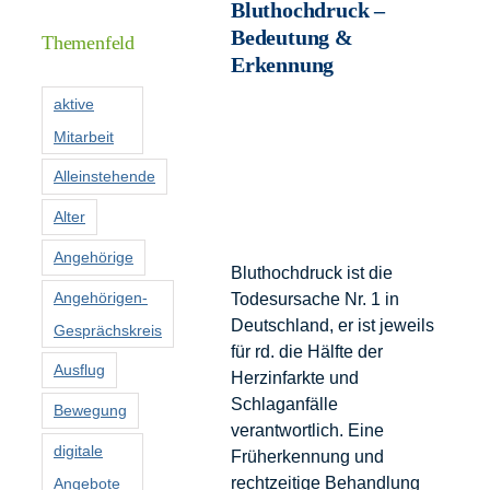
Informationen
Bluthochdruck –
Bedeutung &
Themenfeld
Erkennung
Förderer
aktive
Mitarbeit
Kontakt
Alleinstehende
Suche
Alter
nach:
Angehörige
Bluthochdruck ist die
Angehörigen-
Todesursache Nr. 1 in
Deutschland, er ist jeweils
Gesprächskreis
für rd. die Hälfte der
Ausflug
Herzinfarkte und
Schlaganfälle
Bewegung
verantwortlich. Eine
digitale
Früherkennung und
rechtzeitige Behandlung
Angebote