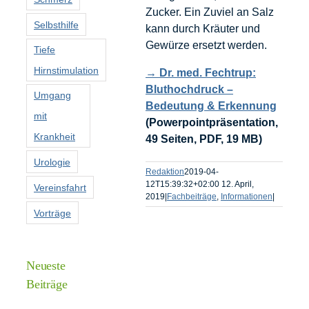
Zucker. Ein Zuviel an Salz
Selbsthilfe
kann durch Kräuter und
Gewürze ersetzt werden.
Tiefe
Hirnstimulation
→ Dr. med. Fechtrup:
Bluthochdruck –
Umgang
Bedeutung & Erkennung
mit
(Powerpointpräsentation,
Krankheit
49 Seiten, PDF, 19 MB)
Urologie
Redaktion
2019-04-
12T15:39:32+02:00
12. April,
Vereinsfahrt
2019
|
Fachbeiträge
,
Informationen
|
Vorträge
Neueste
Beiträge