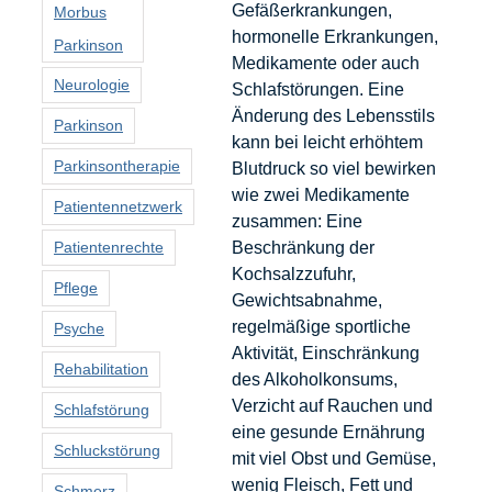
Gefäßerkrankungen,
Morbus
hormonelle Erkrankungen,
Parkinson
Medikamente oder auch
Neurologie
Schlafstörungen. Eine
Änderung des Lebensstils
Parkinson
kann bei leicht erhöhtem
Parkinsontherapie
Blutdruck so viel bewirken
wie zwei Medikamente
Patientennetzwerk
zusammen: Eine
Beschränkung der
Patientenrechte
Kochsalzzufuhr,
Pflege
Gewichtsabnahme,
regelmäßige sportliche
Psyche
Aktivität, Einschränkung
Rehabilitation
des Alkoholkonsums,
Verzicht auf Rauchen und
Schlafstörung
eine gesunde Ernährung
Schluckstörung
mit viel Obst und Gemüse,
wenig Fleisch, Fett und
Schmerz