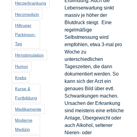
Erblindung. Auch die
Herzerkrankung
Lebenserwartung sinkt
Herzmedizin
massiv je höher der
Blutdruck steigt. Eine
Hiltruper
regelmäßige
Parkinson-
Selbstmessung wird
Tag
empfohlen, etwa 3-mal pro
Woche zu
Hirnstimulation
unterschiedlichen
Humor
Tageszeiten, die dann
dokumentiert werden. So
Krebs
kann sich der Arzt ein
genaues Bild über evtl.
Kurse &
Schwankungen machen.
Fortbildung
Ursachen der Erkrankung
Medikamente
sind meistens eine erbliche
Anlage, Übergewicht oder
Moderne
auch Alkohol, seltener
Medizin
Nieren- oder