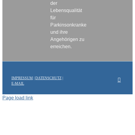
der
Lebensqualität
für
Parkinsonkranke
und ihre
Angehörigen zu
erreichen.
IMPRESSUM
|
DATENSCHUTZ
|
E-MAIL
Page load link