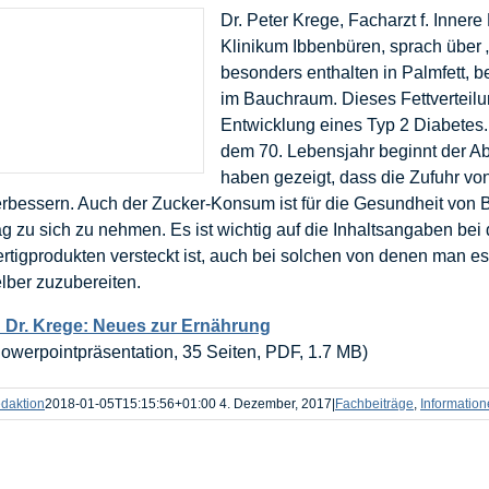
Dr. Peter Krege, Facharzt f. Inner
Klinikum Ibbenbüren, sprach über 
besonders enthalten in Palmfett, 
im Bauchraum. Dieses Fettverteilu
Entwicklung eines Typ 2 Diabetes. 
dem 70. Lebensjahr beginnt der Ab
haben gezeigt, dass die Zufuhr vo
rbessern. Auch der Zucker-Konsum ist für die Gesundheit von 
g zu sich zu nehmen. Es ist wichtig auf die Inhaltsangaben bei
rtigprodukten versteckt ist, auch bei solchen von denen man es 
lber zuzubereiten.
 Dr. Krege: Neues zur Ernährung
owerpointpräsentation, 35 Seiten, PDF, 1.7 MB)
daktion
2018-01-05T15:15:56+01:00
4. Dezember, 2017
|
Fachbeiträge
,
Informatio