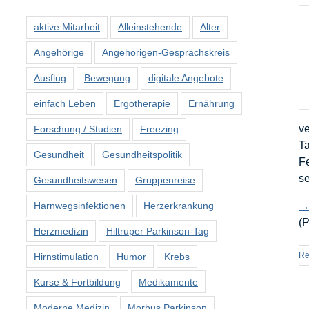
aktive Mitarbeit
Alleinstehende
Alter
Angehörige
Angehörigen-Gesprächskreis
Ausflug
Bewegung
digitale Angebote
einfach Leben
Ergotherapie
Ernährung
ve
Forschung / Studien
Freezing
Ta
Gesundheit
Gesundheitspolitik
Fe
se
Gesundheitswesen
Gruppenreise
→
Harnwegsinfektionen
Herzerkrankung
(P
Herzmedizin
Hiltruper Parkinson-Tag
Re
Hirnstimulation
Humor
Krebs
Kurse & Fortbildung
Medikamente
Moderne Medizin
Morbus Parkinson