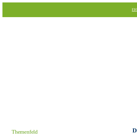
Skip
EH
to
content
D
Themenfeld