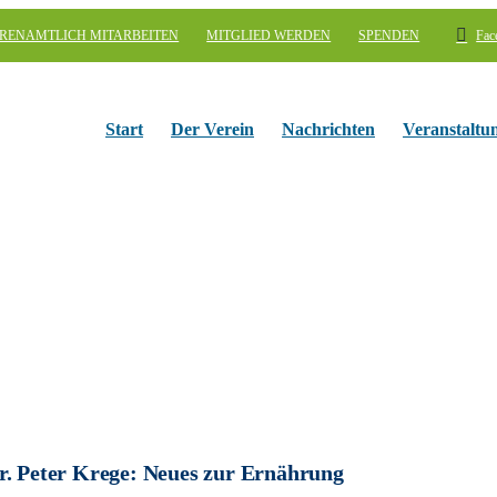
RENAMTLICH MITARBEITEN
MITGLIED WERDEN
SPENDEN
Fac
Start
Der Verein
Nachrichten
Veranstaltu
r. Peter Krege: Neues zur Ernährung